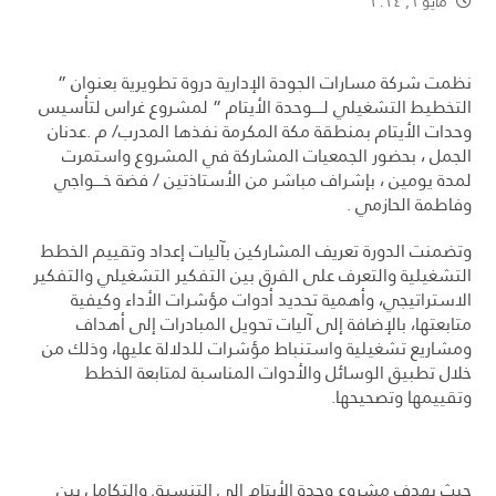
مايو ٦, ٢٠٢٤
نظمت شركة مسارات الجودة الإدارية دروة تطويرية بعنوان ”
التخطيط التشغيلي لـــــوحدة الأيتام ” لمشروع غراس لتأسيس
وحدات الأيتام بمنطقة مكة المكرمة نفذها المدرب/ م .عدنان
الجمل ، بحضور الجمعيات المشاركة في المشروع واستمرت
لمدة يومين ، بإشراف مباشر من الأستاذتين / فضة خــــواجي
وفاطمة الحازمي .
وتضمنت الدورة تعريف المشاركين بآليات إعداد وتقييم الخطط
التشغيلية والتعرف على الفرق بين التفكير التشغيلي والتفكير
الاستراتيجي، وأهمية تحديد أدوات مؤشرات الأداء وكيفية
متابعتها، بالإضافة إلى آليات تحويل المبادرات إلى أهداف
ومشاريع تشغيلية واستنباط مؤشرات للدلالة عليها، وذلك من
خلال تطبيق الوسائل والأدوات المناسبة لمتابعة الخطط
وتقييمها وتصحيحها.
حيث يهدف مشروع وحدة الأيتام الى التنسيق والتكامل بين