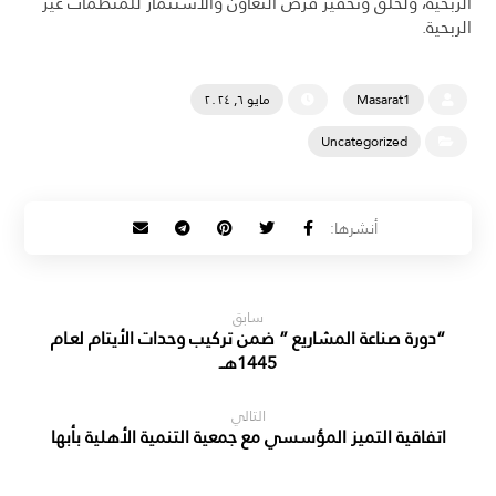
الربحية، ولخلق وتحفيز فرص التعاون والاستثمار للمنظمات غير
الربحية.
Masarat1
مايو ٦, ٢٠٢٤
Uncategorized
سابق
“دورة صناعة المشاريع ” ضمن تركيب وحدات الأيتام لعـام
1445هــ
التالي
اتفاقية التميز المؤسسي مع جمعية التنمية الأهلية بأبها