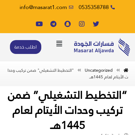
info@masarat1.com
0535358788
اطلب خدمة
Uncategorized
"التخطيط التشغيلي" ضمن تركيب وحدا
ت الأيتام لعـام 1445هــ
“التخطيط التشغيلي” ضمن
تركيب وحدات الأيتام لعـام
1445هــ