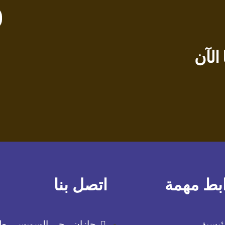
الآن
بط مهمة
اتصل بنا
ئيسية
جازان - حي السويس - ط