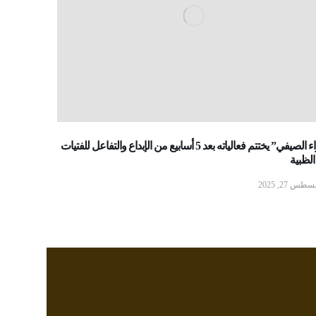
“رواء الصيفي” يختتم فعالياته بعد 5 أسابيع من الإبداع والتفاعل للفتيات
لظبية
طس 27, 2025