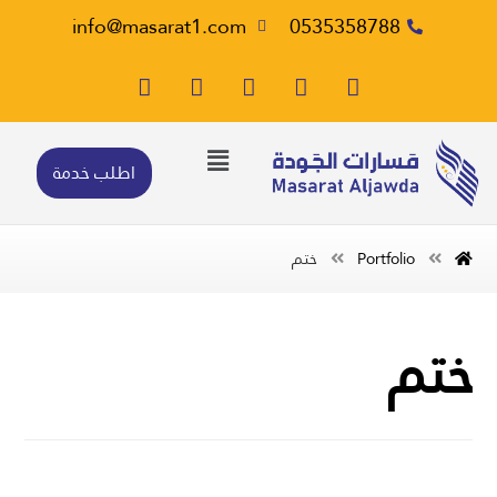
info@masarat1.com
0535358788
اطلب خدمة
Portfolio
ختم
ختم
طابع المشروع