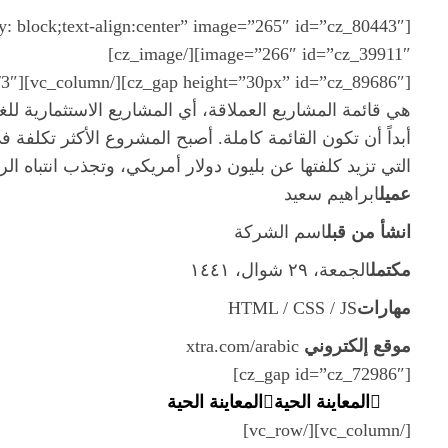
image=”266″ id=”cz_39911″][/cz_image]
هي قائمة المشاريع العملاقة، أي المشاريع الاستثمارية ل
أبداً أن تكون القائمة كاملة. أصبح المشروع الأكثر تكلفة 
التي تزيد كلفتها عن بليون دولار أمريكي، وتجذب انتباه الرأي العام
عميل
ابراهيم سعيد
انشأ من قبل
اسم الشركة
مكتمل
الجمعة، ٢٩ شوال، ١٤٤١
مهارات
HTML / CSS / JS
موقع إلكتروني
xtra.com/arabic
[cz_gap id=”cz_72986″]
المعاينة الحية
المعاينة الحية
[/vc_column][/vc_row]