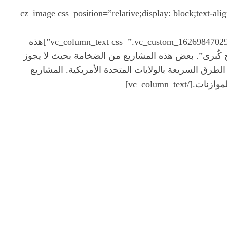
[cz_image css_position=”relative;display: block;text-align:center” image=”265″ id=”cz_80443″][/cz_image][cz_image css_position=”relative;display: 
[cz_gap height=”30px” id=”cz_89686″][/vc_column][vc_column width=”1/3″][vc_column_text css=”.vc_custom_1626984702968{margin-bottom: 40px !important;}”]هذه
مج كُبرى”. بعض هذه المشاريع من الضخامة بحيث لا يجوز
الطرق السريعة بالولايات المتحدة الأمريكية. المشاريع
vc_column_t]